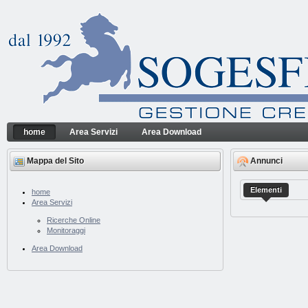
Salta al contenuto
home
Area Servizi
Area Download
home
Sogesfin Srl
Navigazione
Mappa del Sito
Annunci
Elementi
home
Area Servizi
Ricerche Online
Monitoraggi
Area Download