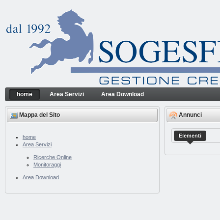
Salta al contenuto
home
Area Servizi
Area Download
home
Sogesfin Srl
Navigazione
Mappa del Sito
Annunci
Elementi
home
Area Servizi
Ricerche Online
Monitoraggi
Area Download