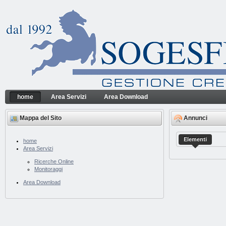
Salta al contenuto
home
Area Servizi
Area Download
home
Sogesfin Srl
Navigazione
Mappa del Sito
Annunci
Elementi
home
Area Servizi
Ricerche Online
Monitoraggi
Area Download