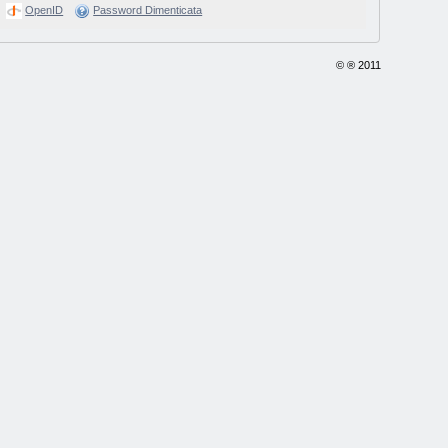
OpenID
Password Dimenticata
© ® 2011