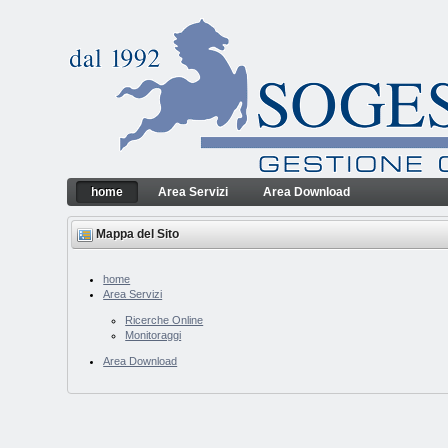
Salta al contenuto
home
Area Servizi
Area Download
home
Sogesfin Srl
Navigazione
Mappa del Sito
home
Area Servizi
Ricerche Online
Monitoraggi
Area Download