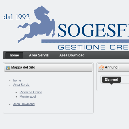
Salta al contenuto
home
Area Servizi
Area Download
home
Sogesfin Srl
Navigazione
Mappa del Sito
Annunci
Elementi
home
Area Servizi
Ricerche Online
Monitoraggi
Area Download