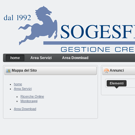
Salta al contenuto
home
Area Servizi
Area Download
home
Sogesfin Srl
Navigazione
Mappa del Sito
Annunci
Elementi
home
Area Servizi
Ricerche Online
Monitoraggi
Area Download