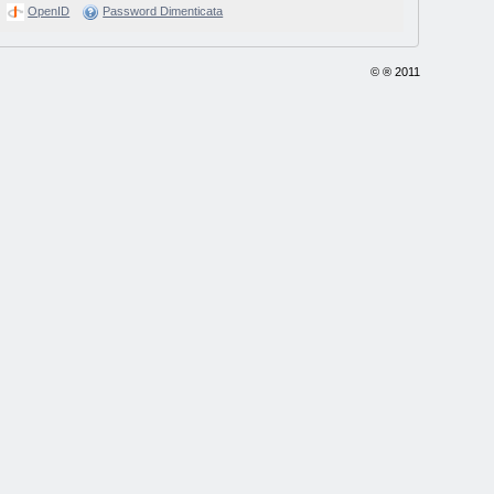
OpenID
Password Dimenticata
© ® 2011