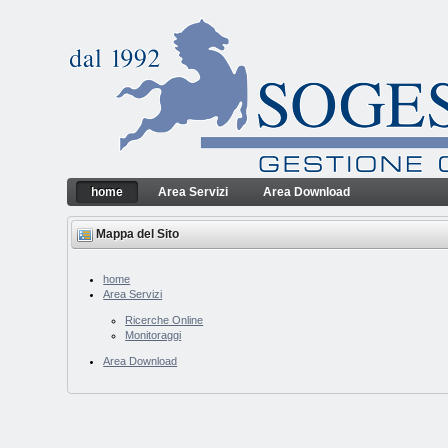
Salta al contenuto
home
Area Servizi
Area Download
home
Sogesfin Srl
Navigazione
Mappa del Sito
home
Area Servizi
Ricerche Online
Monitoraggi
Area Download