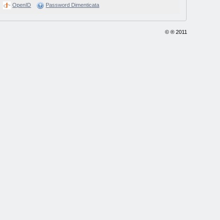
OpenID
Password Dimenticata
© ® 2011