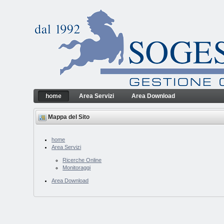
Salta al contenuto
home
Area Servizi
Area Download
home
Sogesfin Srl
Navigazione
Mappa del Sito
home
Area Servizi
Ricerche Online
Monitoraggi
Area Download