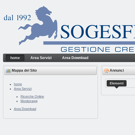
Salta al contenuto
home
Area Servizi
Area Download
home
Sogesfin Srl
Navigazione
Mappa del Sito
Annunci
Elementi
home
Area Servizi
Ricerche Online
Monitoraggi
Area Download