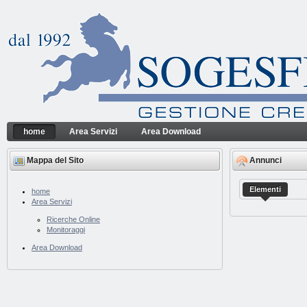
Salta al contenuto
home
Area Servizi
Area Download
home
Sogesfin Srl
Navigazione
Mappa del Sito
Annunci
Elementi
home
Area Servizi
Ricerche Online
Monitoraggi
Area Download